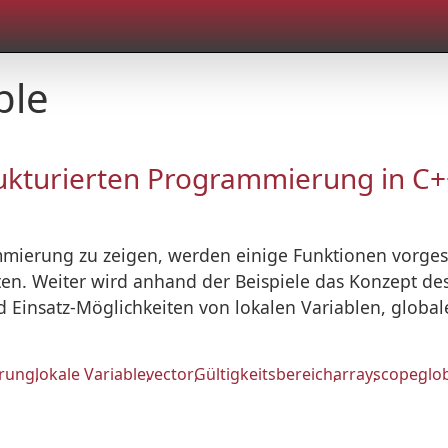
ble
ukturierten Programmierung in C++
mmierung zu zeigen, werden einige Funktionen vorgeste
ten. Weiter wird anhand der Beispiele das Konzept des
Einsatz-Möglichkeiten von lokalen Variablen, globale
erung
lokale Variable
vector
Gültigkeitsbereich
array
scope
glo