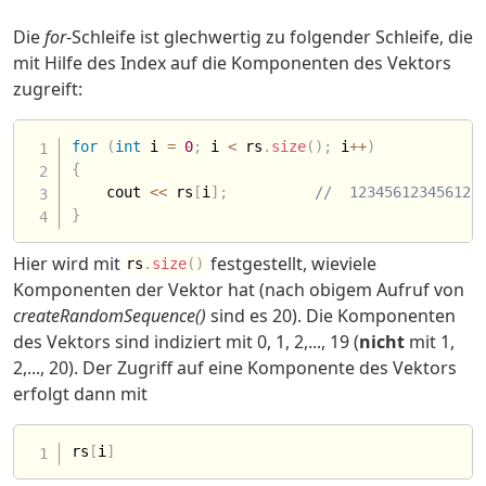
Die
for
-Schleife ist glechwertig zu folgender Schleife, die
mit Hilfe des Index auf die Komponenten des Vektors
zugreift:
for
(
int
 i 
=
0
;
 i 
<
 rs
.
size
(
)
;
 i
++
)
{
    cout 
<<
 rs
[
i
]
;
//  123456123456123
}
Hier wird mit
festgestellt, wieviele
rs
.
size
(
)
Komponenten der Vektor hat (nach obigem Aufruf von
createRandomSequence()
sind es 20). Die Komponenten
des Vektors sind indiziert mit 0, 1, 2,..., 19 (
nicht
mit 1,
2,..., 20). Der Zugriff auf eine Komponente des Vektors
erfolgt dann mit
rs
[
i
]