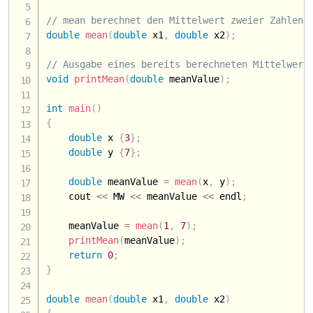
// mean berechnet den Mittelwert zweier Zahlen 
double
mean
(
double
 x1
,
double
 x2
)
;
// Ausgabe eines bereits berechneten Mittelwert
void
printMean
(
double
 meanValue
)
;
int
main
(
)
{
double
 x 
{
3
}
;
double
 y 
{
7
}
;
double
 meanValue 
=
mean
(
x
,
 y
)
;
    cout 
<<
 MW 
<<
 meanValue 
<<
 endl
;
    meanValue 
=
mean
(
1
,
7
)
;
printMean
(
meanValue
)
;
return
0
;
}
double
mean
(
double
 x1
,
double
 x2
)