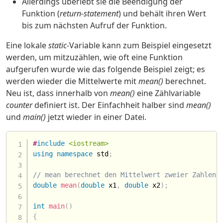
Allerdings überlebt sie die Beendigung der
Funktion (
return-statement
) und behält ihren Wert
bis zum nächsten Aufruf der Funktion.
Eine lokale
static
-Variable kann zum Beispiel eingesetzt
werden, um mitzuzählen, wie oft eine Funktion
aufgerufen wurde wie das folgende Beispiel zeigt; es
werden wieder die Mittelwerte mit
mean()
berechnet.
Neu ist, dass innerhalb von
mean()
eine Zählvariable
counter
definiert ist. Der Einfachheit halber sind
mean()
und
main()
jetzt wieder in einer Datei.
#
include
<iostream>
using
namespace
 std
;
// mean berechnet den Mittelwert zweier Zahlen 
double
mean
(
double
 x1
,
double
 x2
)
;
int
main
(
)
{