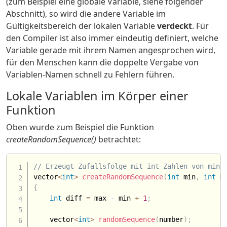
(zum Beispiel eine globale Variable, siehe folgender
Abschnitt), so wird die andere Variable im
Gültigkeitsbereich der lokalen Variable
verdeckt
. Für
den Compiler ist also immer eindeutig definiert, welche
Variable gerade mit ihrem Namen angesprochen wird,
für den Menschen kann die doppelte Vergabe von
Variablen-Namen schnell zu Fehlern führen.
Lokale Variablen im Körper einer
Funktion
Oben wurde zum Beispiel die Funktion
createRandomSequence()
betrachtet:
// Erzeugt Zufallsfolge mit int-Zahlen von min 
vector
<
int
>
createRandomSequence
(
int
 min
,
int
 m
{
int
 diff 
=
 max 
-
 min 
+
1
;
    vector
<
int
>
randomSequence
(
number
)
;