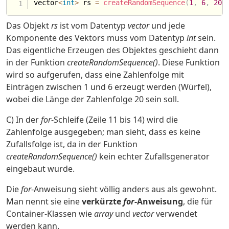
vector
<
int
>
 rs 
=
createRandomSequence
(
1
,
6
,
20
)
Das Objekt
rs
ist vom Datentyp
vector
und jede
Komponente des Vektors muss vom Datentyp
int
sein.
Das eigentliche Erzeugen des Objektes geschieht dann
in der Funktion
createRandomSequence()
. Diese Funktion
wird so aufgerufen, dass eine Zahlenfolge mit
Einträgen zwischen 1 und 6 erzeugt werden (Würfel),
wobei die Länge der Zahlenfolge 20 sein soll.
C) In der
for
-Schleife (Zeile 11 bis 14) wird die
Zahlenfolge ausgegeben; man sieht, dass es keine
Zufallsfolge ist, da in der Funktion
createRandomSequence()
kein echter Zufallsgenerator
eingebaut wurde.
Die
for
-Anweisung sieht völlig anders aus als gewohnt.
Man nennt sie eine
verkürzte
for
-Anweisung
, die für
Container-Klassen wie
array
und
vector
verwendet
werden kann.