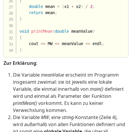
{
double
 mean 
=
(
x1 
+
 x2
)
/
2
;
return
 mean
;
}
void
printMean
(
double
 meanValue
)
{
    cout 
<<
 MW 
<<
 meanValue 
<<
 endl
;
}
Zur Erklärung
:
Die Variable
meanValue
erscheint im Programm
insgesamt zweimal: sie ist jeweils eine lokale
Variable, die einmal innerhalb von
main()
definiert
wird und einmal als Parameter der Funktion
printMean()
vorkommt. Es kann zu keiner
Verwechslung kommen.
Die Variable
MW
, eine
string
-Konstante (Zeile 4),
wird außerhalb von allen Funktionen definiert und
ist somit eine
globale Variable
, die überall