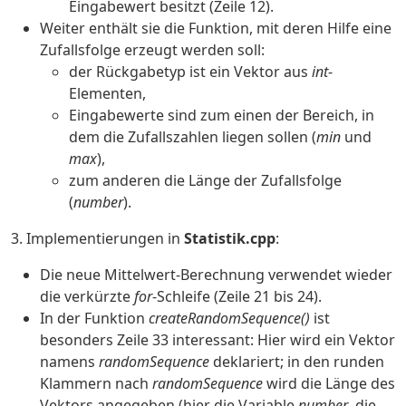
Eingabewert besitzt (Zeile 12).
Weiter enthält sie die Funktion, mit deren Hilfe eine
Zufallsfolge erzeugt werden soll:
der Rückgabetyp ist ein Vektor aus
int
-
Elementen,
Eingabewerte sind zum einen der Bereich, in
dem die Zufallszahlen liegen sollen (
min
und
max
),
zum anderen die Länge der Zufallsfolge
(
number
).
3. Implementierungen in
Statistik.cpp
:
Die neue Mittelwert-Berechnung verwendet wieder
die verkürzte
for
-Schleife (Zeile 21 bis 24).
In der Funktion
createRandomSequence()
ist
besonders Zeile 33 interessant: Hier wird ein Vektor
namens
randomSequence
deklariert; in den runden
Klammern nach
randomSequence
wird die Länge des
Vektors angegeben (hier die Variable
number
, die