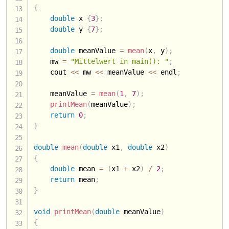
{
double
 x 
{
3
}
;
double
 y 
{
7
}
;
double
 meanValue 
=
mean
(
x
,
 y
)
;
    mw 
=
"Mittelwert in main(): "
;
    cout 
<<
 mw 
<<
 meanValue 
<<
 endl
;
    meanValue 
=
mean
(
1
,
7
)
;
printMean
(
meanValue
)
;
return
0
;
}
double
mean
(
double
 x1
,
double
 x2
)
{
double
 mean 
=
(
x1 
+
 x2
)
/
2
;
return
 mean
;
}
void
printMean
(
double
 meanValue
)
{