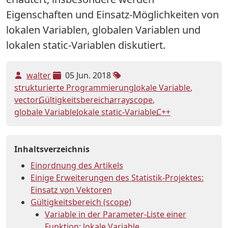
Eigenschaften und Einsatz-Möglichkeiten von
lokalen Variablen, globalen Variablen und
lokalen static-Variablen diskutiert.
walter
05 Jun. 2018
strukturierte Programmierung
lokale Variable
vector
Gültigkeitsbereich
array
scope
globale Variable
lokale static-Variable
C++
Inhaltsverzeichnis
Einordnung des Artikels
Einige Erweiterungen des Statistik-Projektes:
Einsatz von Vektoren
Gültigkeitsbereich (scope)
Variable in der Parameter-Liste einer
Funktion: lokale Variable