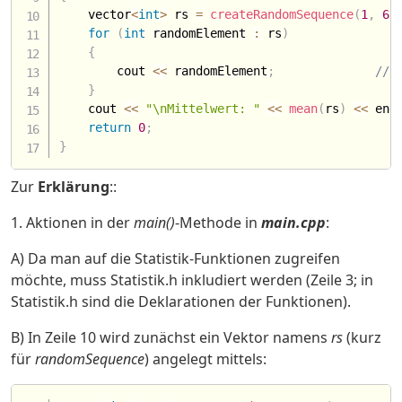
    vector
<
int
>
 rs 
=
createRandomSequence
(
1
,
6
,
for
(
int
 randomElement 
:
 rs
)
{
        cout 
<<
 randomElement
;
// 
}
    cout 
<<
"\nMittelwert: "
<<
mean
(
rs
)
<<
 end
return
0
;
}
Zur
Erklärung
::
1. Aktionen in der
main()
-Methode in
main.cpp
:
A) Da man auf die Statistik-Funktionen zugreifen
möchte, muss Statistik.h inkludiert werden (Zeile 3; in
Statistik.h sind die Deklarationen der Funktionen).
B) In Zeile 10 wird zunächst ein Vektor namens
rs
(kurz
für
randomSequence
) angelegt mittels: