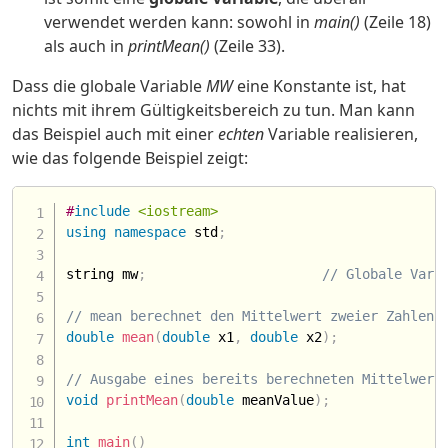
verwendet werden kann: sowohl in
main()
(Zeile 18)
als auch in
printMean()
(Zeile 33).
Dass die globale Variable
MW
eine Konstante ist, hat
nichts mit ihrem Gültigkeitsbereich zu tun. Man kann
das Beispiel auch mit einer
echten
Variable realisieren,
wie das folgende Beispiel zeigt:
#
include
<iostream>
using
namespace
 std
;
string mw
;
// Globale Vari
// mean berechnet den Mittelwert zweier Zahlen 
double
mean
(
double
 x1
,
double
 x2
)
;
// Ausgabe eines bereits berechneten Mittelwert
void
printMean
(
double
 meanValue
)
;
int
main
(
)