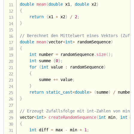
double
mean
(
double
 x1
,
double
 x2
)
{
return
(
x1 
+
 x2
)
/
2
;
}
// Berechnet den Mittelwert eines Vektors (Zufa
double
mean
(
vector
<
int
>
 randomSequence
)
{
int
 number 
=
 randomSequence
.
size
(
)
;
int
 summe 
{
0
}
;
for
(
int
 value 
:
 randomSequence
)
{
        summe 
+
=
 value
;
}
return
static_cast
<
double
>
(
summe
)
/
 number
}
// Erzeugt Zufallsfolge mit int-Zahlen von min 
vector
<
int
>
createRandomSequence
(
int
 min
,
int
 m
{
int
 diff 
=
 max 
-
 min 
+
1
;