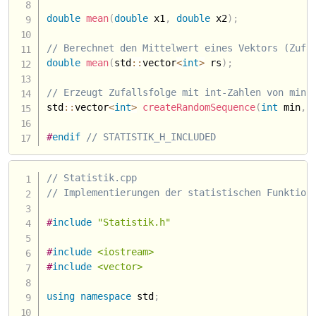
double
mean
(
double
 x1
,
double
 x2
)
;
// Berechnet den Mittelwert eines Vektors (Zufa
double
mean
(
std
::
vector
<
int
>
 rs
)
;
// Erzeugt Zufallsfolge mit int-Zahlen von min 
std
::
vector
<
int
>
createRandomSequence
(
int
 min
,
#
endif
// STATISTIK_H_INCLUDED
// Statistik.cpp
// Implementierungen der statistischen Funktion
#
include
"Statistik.h"
#
include
<iostream>
#
include
<vector>
using
namespace
 std
;