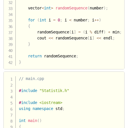
    vector
<
int
>
randomSequence
(
number
)
;
for
(
int
 i 
=
0
;
 i 
<
 number
;
 i
++
)
{
        randomSequence
[
i
]
=
(
i 
%
 diff
)
+
 min
;
        cout 
<<
 randomSequence
[
i
]
<<
 endl
;
}
return
 randomSequence
;
}
// main.cpp
#
include
"Statistik.h"
#
include
<iostream>
using
namespace
 std
;
int
main
(
)
{