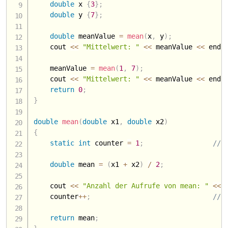
double
 x 
{
3
}
;
double
 y 
{
7
}
;
double
 meanValue 
=
mean
(
x
,
 y
)
;
    cout 
<<
"Mittelwert: "
<<
 meanValue 
<<
 endl
    meanValue 
=
mean
(
1
,
7
)
;
    cout 
<<
"Mittelwert: "
<<
 meanValue 
<<
 endl
return
0
;
}
double
mean
(
double
 x1
,
double
 x2
)
{
static
int
 counter 
=
1
;
// 
double
 mean 
=
(
x1 
+
 x2
)
/
2
;
    cout 
<<
"Anzahl der Aufrufe von mean: "
<<
 
    counter
++
;
// 
return
 mean
;