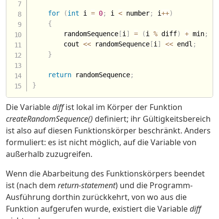
for
(
int
 i 
=
0
;
 i 
<
 number
;
 i
++
)
{
        randomSequence
[
i
]
=
(
i 
%
 diff
)
+
 min
;
        cout 
<<
 randomSequence
[
i
]
<<
 endl
;
}
return
 randomSequence
;
}
Die Variable
diff
ist lokal im Körper der Funktion
createRandomSequence()
definiert; ihr Gültigkeitsbereich
ist also auf diesen Funktionskörper beschränkt. Anders
formuliert: es ist nicht möglich, auf die Variable von
außerhalb zuzugreifen.
Wenn die Abarbeitung des Funktionskörpers beendet
ist (nach dem
return-statement
) und die Programm-
Ausführung dorthin zurückkehrt, von wo aus die
Funktion aufgerufen wurde, existiert die Variable
diff