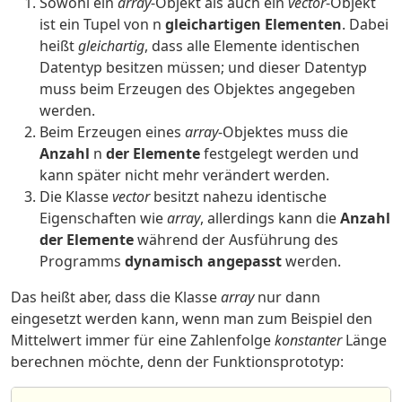
Sowohl ein
array
-Objekt als auch ein
vector
-Objekt
ist ein Tupel von n
gleichartigen Elementen
. Dabei
heißt
gleichartig
, dass alle Elemente identischen
Datentyp besitzen müssen; und dieser Datentyp
muss beim Erzeugen des Objektes angegeben
werden.
Beim Erzeugen eines
array
-Objektes muss die
Anzahl
n
der Elemente
festgelegt werden und
kann später nicht mehr verändert werden.
Die Klasse
vector
besitzt nahezu identische
Eigenschaften wie
array
, allerdings kann die
Anzahl
der Elemente
während der Ausführung des
Programms
dynamisch angepasst
werden.
Das heißt aber, dass die Klasse
array
nur dann
eingesetzt werden kann, wenn man zum Beispiel den
Mittelwert immer für eine Zahlenfolge
konstanter
Länge
berechnen möchte, denn der Funktionsprototyp: