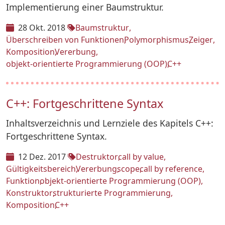
Implementierung einer Baumstruktur.
28 Okt. 2018
Baumstruktur
Überschreiben von Funktionen
Polymorphismus
Zeiger
Komposition
Vererbung
objekt-orientierte Programmierung (OOP)
C++
C++: Fortgeschrittene Syntax
Inhaltsverzeichnis und Lernziele des Kapitels C++:
Fortgeschrittene Syntax.
12 Dez. 2017
Destruktor
call by value
Gültigkeitsbereich
Vererbung
scope
call by reference
Funktion
objekt-orientierte Programmierung (OOP)
Konstruktor
strukturierte Programmierung
Komposition
C++