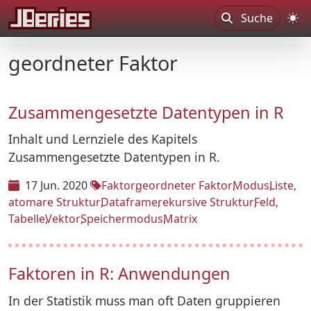
Suche
geordneter Faktor
Zusammengesetzte Datentypen in R
Inhalt und Lernziele des Kapitels
Zusammengesetzte Datentypen in R.
17 Jun. 2020
Faktor
geordneter Faktor
Modus
Liste
atomare Struktur
Dataframe
rekursive Struktur
Feld
Tabelle
Vektor
Speichermodus
Matrix
Faktoren in R: Anwendungen
In der Statistik muss man oft Daten gruppieren