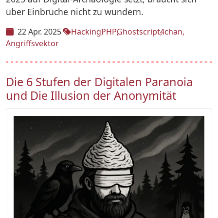
über Einbrüche nicht zu wundern.
22 Apr. 2025
Hacking
PHP
Ghostscript
4chan
Angriffsvektor
Die 6 Stufen der Digitalen Paranoia
und Die Illusion der Anonymität