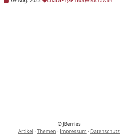
09 Aug. 2023
ChatGPT
GPTBot
Webcrawler
© JBerries
Artikel
·
Themen
·
Impressum
·
Datenschutz