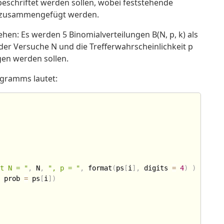
schriftet werden sollen, wobei feststehende
n zusammengefügt werden.
sehen: Es werden 5 Binomialverteilungen B(N, p, k) als
der Versuche N und die Trefferwahrscheinlichkeit p
gen werden sollen.
agramms lautet:
it N = "
,
 N
,
", p = "
,
 format
(
ps
[
i
]
,
 digits 
=
4
)
)
,
 prob 
=
 ps
[
i
]
)