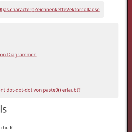
()
as.character()
Zeichnenkette
Vektor
collapse
n von Diagrammen
t dot-dot-dot von paste0() erlaubt?
ls
ache R