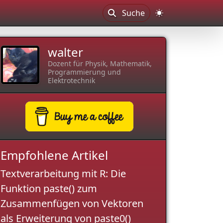
Suche
walter
Dozent für Physik, Mathematik,
Programmierung und
Elektrotechnik
Empfohlene Artikel
Textverarbeitung mit R: Die
Funktion paste() zum
Zusammenfügen von Vektoren
als Erweiterung von paste0()