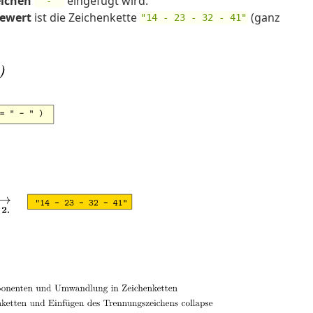
ichen
eingefügt wird.
" - "
ewert
ist die Zeichenkette
(ganz
"14 - 23 - 32 - 41"