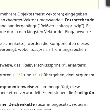
 mehrere Objekte (meist Vektoren) eingegeben
inen
character
-Vektor umgewandelt.
Entsprechende
neinandergehängt ("Reißverschlussprinzip"). Es
änge durch den längsten Vektor der Eingabewerte
s Zeichenkette), werden die Komponenten dieses
 vereinigt, wobei
collapse
als Trennungszeichen
weise, das "Reißverschlussprinzip", erläutern:
ktoren
und
übergeben, dem Argument
(
1
:
4
)
(
4
:
1
)
mponentenweise
zusammengefügt; diese
enketten verwandelt. Es entstehen die 4
hellgrün
einer Zeichenkette
zusammengesetzt, wobei in