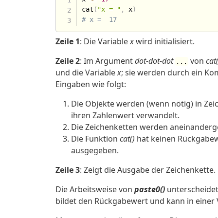
cat
(
"x = "
,
 x
)
# x =  17
Zeile 1
: Die Variable
x
wird initialisiert.
Zeile 2
: Im Argument
dot-dot-dot
von
cat(
...
und die Variable
x
; sie werden durch ein K
Eingaben wie folgt:
Die Objekte werden (wenn nötig) in Ze
ihren Zahlenwert verwandelt.
Die Zeichenketten werden aneinanderg
Die Funktion
cat()
hat keinen Rückgabewe
ausgegeben.
Zeile 3
: Zeigt die Ausgabe der Zeichenkette.
Die Arbeitsweise von
paste0()
unterscheidet 
bildet den Rückgabewert und kann in einer 