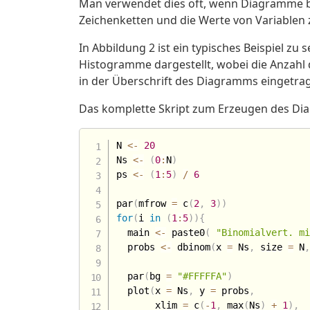
Man verwendet dies oft, wenn Diagramme be
Zeichenketten und die Werte von Variable
In Abbildung 2 ist ein typisches Beispiel zu 
Histogramme dargestellt, wobei die Anzahl 
in der Überschrift des Diagramms eingetra
Das komplette Skript zum Erzeugen des Di
N 
<-
20
Ns 
<-
(
0
:
N
)
ps 
<-
(
1
:
5
)
/
6
par
(
mfrow 
=
 c
(
2
,
3
)
)
for
(
i 
in
(
1
:
5
)
)
{
  main 
<-
 paste0
(
"Binomialvert. m
  probs 
<-
 dbinom
(
x 
=
 Ns
,
 size 
=
 N
  par
(
bg 
=
"#FFFFFA"
)
  plot
(
x 
=
 Ns
,
 y 
=
 probs
,
       xlim 
=
 c
(
-
1
,
 max
(
Ns
)
+
1
)
,