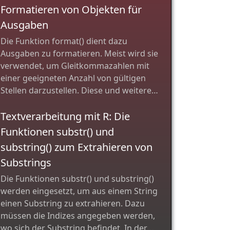
umzuleiten.
Formatieren von Objekten für
Ausgaben
Die Funktion format() dient dazu
Ausgaben zu formatieren. Meist wird sie
verwendet, um Gleitkommazahlen mit
einer geeigneten Anzahl von gültigen
Stellen darzustellen. Diese und weitere
Einsatzmöglichkeiten (wissenschaftliche
Darstellung von Zahlen) sowie
Textverarbeitung mit R: Die
Eigenschaften der Implementierung von
Funktionen substr() und
format() (wie etwa weitere Eingabewerte,
substring() zum Extrahieren von
der Rückgabewert von format()) werden
Substrings
an zahlreichen Beispielen erläutert.
Die Funktionen substr() und substring()
werden eingesetzt, um aus einem String
einen Substring zu extrahieren. Dazu
müssen die Indizes angegeben werden,
wo sich der Substring befindet. In der