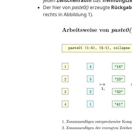
jeden
Zwischenraum
das
Trennungsze
Der hier von
paste0()
erzeugte
Rückgab
rechts in Abbildung 1).