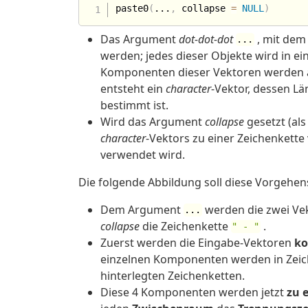
paste0
(
...
,
 collapse 
=
NULL
)
Das Argument
dot-dot-dot
, mit dem
...
werden; jedes dieser Objekte wird in e
Komponenten dieser Vektoren werden a
entsteht ein
character
-Vektor, dessen L
bestimmt ist.
Wird das Argument
collapse
gesetzt (al
character
-Vektors zu einer Zeichenkette
verwendet wird.
Die folgende Abbildung soll diese Vorgehens
Dem Argument
werden die zwei Ve
...
collapse
die Zeichenkette
.
" - "
Zuerst werden die Eingabe-Vektoren
ko
einzelnen Komponenten werden in Zeich
hinterlegten Zeichenketten.
Diese 4 Komponenten werden jetzt
zu 