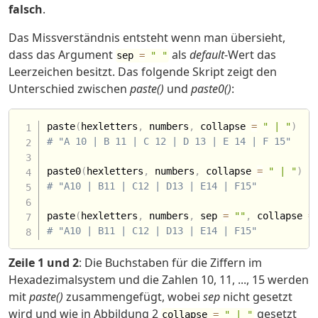
falsch
.
Das Missverständnis entsteht wenn man übersieht,
dass das Argument
als
default
-Wert das
sep
=
" "
Leerzeichen besitzt. Das folgende Skript zeigt den
Unterschied zwischen
paste()
und
paste0()
:
paste
(
hexletters
,
 numbers
,
 collapse 
=
" | "
)
# "A 10 | B 11 | C 12 | D 13 | E 14 | F 15"
paste0
(
hexletters
,
 numbers
,
 collapse 
=
" | "
)
# "A10 | B11 | C12 | D13 | E14 | F15"
paste
(
hexletters
,
 numbers
,
 sep 
=
""
,
 collapse 
=
# "A10 | B11 | C12 | D13 | E14 | F15"
Zeile 1 und 2
: Die Buchstaben für die Ziffern im
Hexadezimalsystem und die Zahlen 10, 11, ..., 15 werden
mit
paste()
zusammengefügt, wobei
sep
nicht gesetzt
wird und wie in Abbildung 2
gesetzt
collapse
=
" | "