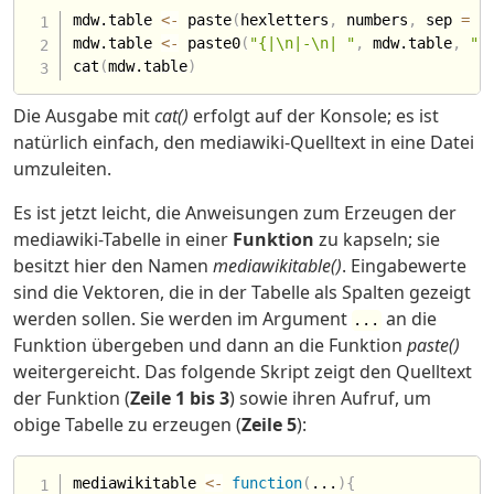
mdw.table 
<-
 paste
(
hexletters
,
 numbers
,
 sep 
=
"
mdw.table 
<-
 paste0
(
"{|\n|-\n| "
,
 mdw.table
,
"\
cat
(
mdw.table
)
Die Ausgabe mit
cat()
erfolgt auf der Konsole; es ist
natürlich einfach, den mediawiki-Quelltext in eine Datei
umzuleiten.
Es ist jetzt leicht, die Anweisungen zum Erzeugen der
mediawiki-Tabelle in einer
Funktion
zu kapseln; sie
besitzt hier den Namen
mediawikitable()
. Eingabewerte
sind die Vektoren, die in der Tabelle als Spalten gezeigt
werden sollen. Sie werden im Argument
an die
...
Funktion übergeben und dann an die Funktion
paste()
weitergereicht. Das folgende Skript zeigt den Quelltext
der Funktion (
Zeile 1 bis 3
) sowie ihren Aufruf, um
obige Tabelle zu erzeugen (
Zeile 5
):
mediawikitable 
<-
function
(
...
)
{