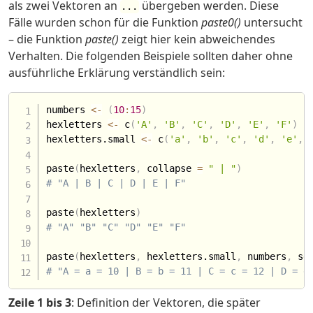
als zwei Vektoren an
übergeben werden. Diese
...
Fälle wurden schon für die Funktion
paste0()
untersucht
– die Funktion
paste()
zeigt hier kein abweichendes
Verhalten. Die folgenden Beispiele sollten daher ohne
ausführliche Erklärung verständlich sein:
numbers 
<-
(
10
:
15
)
hexletters 
<-
 c
(
'A'
,
'B'
,
'C'
,
'D'
,
'E'
,
'F'
)
hexletters.small 
<-
 c
(
'a'
,
'b'
,
'c'
,
'd'
,
'e'
,
paste
(
hexletters
,
 collapse 
=
" | "
)
# "A | B | C | D | E | F"
paste
(
hexletters
)
# "A" "B" "C" "D" "E" "F"
paste
(
hexletters
,
 hexletters.small
,
 numbers
,
 se
# "A = a = 10 | B = b = 11 | C = c = 12 | D = d
Zeile 1 bis 3
: Definition der Vektoren, die später