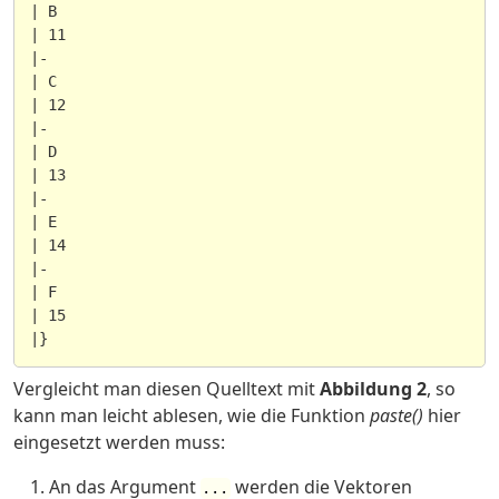
| B

| 11

|-

| C

| 12

|-

| D

| 13

|-

| E

| 14

|-

| F

| 15

Vergleicht man diesen Quelltext mit
Abbildung 2
, so
kann man leicht ablesen, wie die Funktion
paste()
hier
eingesetzt werden muss:
An das Argument
werden die Vektoren
...