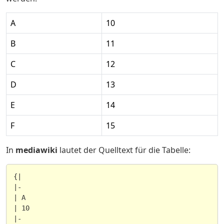
A
10
B
11
C
12
D
13
E
14
F
15
In
mediawiki
lautet der Quelltext für die Tabelle:
{|

|-

| A

| 10

|-
