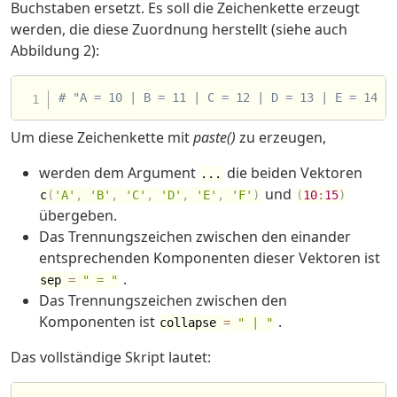
Buchstaben ersetzt. Es soll die Zeichenkette erzeugt
werden, die diese Zuordnung herstellt (siehe auch
Abbildung 2):
# "A = 10 | B = 11 | C = 12 | D = 13 | E = 14 |
Um diese Zeichenkette mit
paste()
zu erzeugen,
werden dem Argument
die beiden Vektoren
...
und
c
(
'A'
,
'B'
,
'C'
,
'D'
,
'E'
,
'F'
)
(
10
:
15
)
übergeben.
Das Trennungszeichen zwischen den einander
entsprechenden Komponenten dieser Vektoren ist
.
sep
=
" = "
Das Trennungszeichen zwischen den
Komponenten ist
.
collapse
=
" | "
Das vollständige Skript lautet: