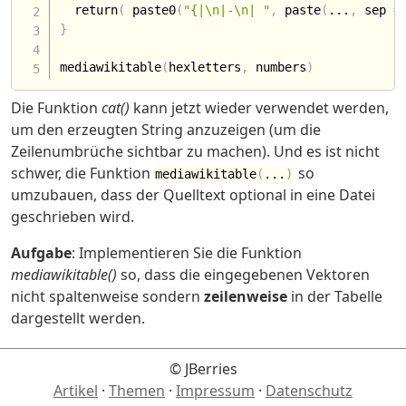
  return
(
 paste0
(
"{|\n|-\n| "
,
 paste
(
...
,
 sep 
=
}
mediawikitable
(
hexletters
,
 numbers
)
Die Funktion
cat()
kann jetzt wieder verwendet werden,
um den erzeugten String anzuzeigen (um die
Zeilenumbrüche sichtbar zu machen). Und es ist nicht
schwer, die Funktion
so
mediawikitable
(
...
)
umzubauen, dass der Quelltext optional in eine Datei
geschrieben wird.
Aufgabe
: Implementieren Sie die Funktion
mediawikitable()
so, dass die eingegebenen Vektoren
nicht spaltenweise sondern
zeilenweise
in der Tabelle
dargestellt werden.
© JBerries
Artikel
·
Themen
·
Impressum
·
Datenschutz