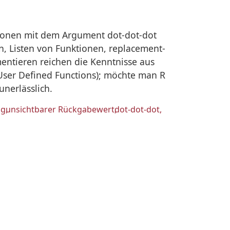
ktionen mit dem Argument dot-dot-dot
n, Listen von Funktionen, replacement-
entieren reichen die Kenntnisse aus
 User Defined Functions); möchte man R
unerlässlich.
ng
unsichtbarer Rückgabewert
dot-dot-dot